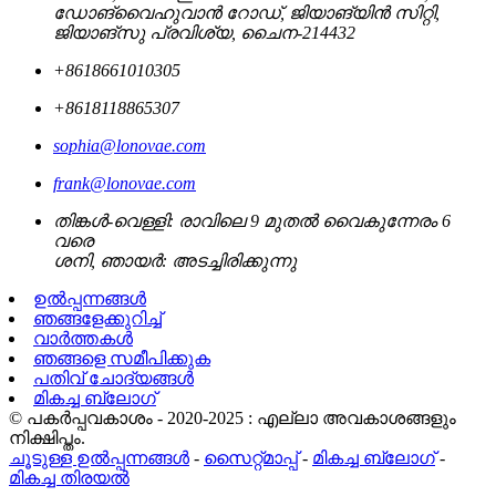
ഡോങ്‌വൈഹുവാൻ റോഡ്, ജിയാങ്‌യിൻ സിറ്റി,
ജിയാങ്‌സു പ്രവിശ്യ, ചൈന-214432
+8618661010305
+8618118865307
sophia@lonovae.com
frank@lonovae.com
തിങ്കൾ-വെള്ളി: രാവിലെ 9 മുതൽ വൈകുന്നേരം 6
വരെ
ശനി, ഞായർ: അടച്ചിരിക്കുന്നു
ഉൽപ്പന്നങ്ങൾ
ഞങ്ങളേക്കുറിച്ച്
വാർത്തകൾ
ഞങ്ങളെ സമീപിക്കുക
പതിവ് ചോദ്യങ്ങൾ
മികച്ച ബ്ലോഗ്
© പകർപ്പവകാശം - 2020-2025 : എല്ലാ അവകാശങ്ങളും
നിക്ഷിപ്തം.
ചൂടുള്ള ഉൽപ്പന്നങ്ങൾ
-
സൈറ്റ്മാപ്പ്
-
മികച്ച ബ്ലോഗ്
-
മികച്ച തിരയൽ