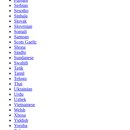
Punjabi
Serbian
Sesotho
Sinhala
Slovak
Slovenian
Somali
Samoan
Scots Gaelic
Shona
Sindhi
Sundanese
Swahili
Tajik
Tamil
Telugu
Thai
Ukrainian
Urdu
Uzbek
Vietnamese
Welsh
Xhosa
Yiddish
Yoruba