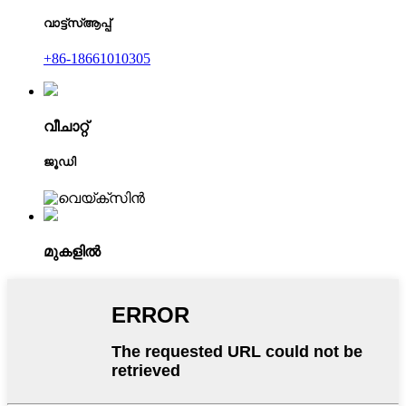
വാട്ട്‌സ്ആപ്പ്
+86-18661010305
വീചാറ്റ്
ജൂഡി
മുകളിൽ