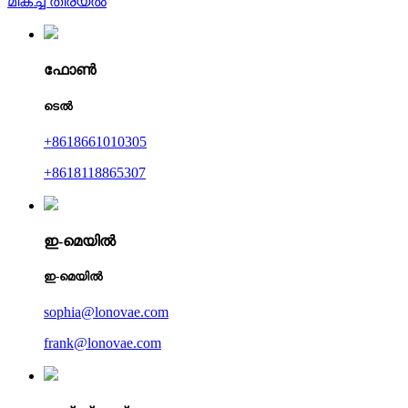
മികച്ച തിരയൽ
ഫോൺ
ടെൽ
+8618661010305
+8618118865307
ഇ-മെയിൽ
ഇ-മെയിൽ
sophia@lonovae.com
frank@lonovae.com