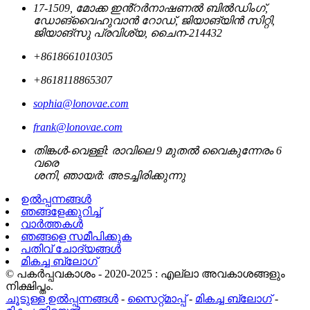
17-1509, മോക്ക ഇൻ്റർനാഷണൽ ബിൽഡിംഗ്,
ഡോങ്‌വൈഹുവാൻ റോഡ്, ജിയാങ്‌യിൻ സിറ്റി,
ജിയാങ്‌സു പ്രവിശ്യ, ചൈന-214432
+8618661010305
+8618118865307
sophia@lonovae.com
frank@lonovae.com
തിങ്കൾ-വെള്ളി: രാവിലെ 9 മുതൽ വൈകുന്നേരം 6
വരെ
ശനി, ഞായർ: അടച്ചിരിക്കുന്നു
ഉൽപ്പന്നങ്ങൾ
ഞങ്ങളേക്കുറിച്ച്
വാർത്തകൾ
ഞങ്ങളെ സമീപിക്കുക
പതിവ് ചോദ്യങ്ങൾ
മികച്ച ബ്ലോഗ്
© പകർപ്പവകാശം - 2020-2025 : എല്ലാ അവകാശങ്ങളും
നിക്ഷിപ്തം.
ചൂടുള്ള ഉൽപ്പന്നങ്ങൾ
-
സൈറ്റ്മാപ്പ്
-
മികച്ച ബ്ലോഗ്
-