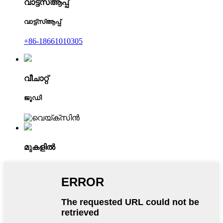
വാട്ട്‌സ്ആപ്പ്
വാട്ട്‌സ്ആപ്പ്
+86-18661010305
വീചാറ്റ്
ജൂഡി
മുകളിൽ