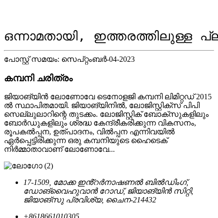
ഒന്നാമതായി, ഇത്തരത്തിലുള്ള പ
പോസ്റ്റ് സമയം: സെപ്റ്റംബർ-04-2023
കമ്പനി ചരിത്രം
ജിയാങ്‌യിൻ ലോണോവേ ടെനോളജി കമ്പനി ലിമിറ്റഡ് 2015
ൽ സ്ഥാപിതമായി. ജിയാങ്‌യിനിൽ, ലോജിസ്റ്റിക്സ് പിപി
സെല്ലുലാറിന്റെ തുടക്കം. ലോജിസ്റ്റിക് ബോക്സുകളിലും
ബോർഡുകളിലും ശ്രദ്ധ കേന്ദ്രീകരിക്കുന്ന വികസനം,
രൂപകൽപ്പന, ഉത്പാദനം, വിൽപ്പന എന്നിവയിൽ
ഏർപ്പെട്ടിരിക്കുന്ന ഒരു കമ്പനിയുടെ ഹൈടെക്
നിർമ്മാതാവാണ് ലോണോവേ...
17-1509, മോക്ക ഇൻ്റർനാഷണൽ ബിൽഡിംഗ്,
ഡോങ്‌വൈഹുവാൻ റോഡ്, ജിയാങ്‌യിൻ സിറ്റി,
ജിയാങ്‌സു പ്രവിശ്യ, ചൈന-214432
+8618661010305