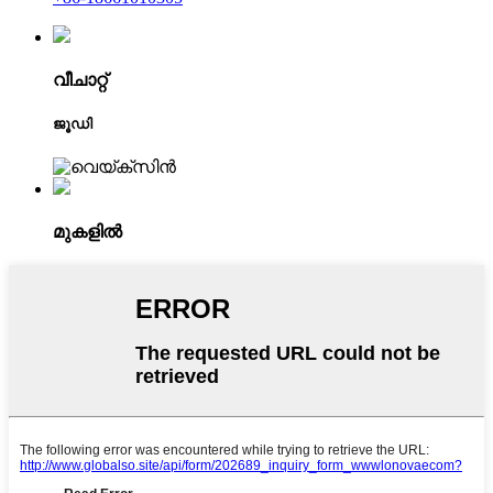
വീചാറ്റ്
ജൂഡി
മുകളിൽ