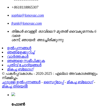
+8618118865307
sophia@lonovae.com
frank@lonovae.com
തിങ്കൾ-വെള്ളി: രാവിലെ 9 മുതൽ വൈകുന്നേരം 6
വരെ
ശനി, ഞായർ: അടച്ചിരിക്കുന്നു
ഉൽപ്പന്നങ്ങൾ
ഞങ്ങളേക്കുറിച്ച്
വാർത്തകൾ
ഞങ്ങളെ സമീപിക്കുക
പതിവ് ചോദ്യങ്ങൾ
മികച്ച ബ്ലോഗ്
© പകർപ്പവകാശം - 2020-2025 : എല്ലാ അവകാശങ്ങളും
നിക്ഷിപ്തം.
ചൂടുള്ള ഉൽപ്പന്നങ്ങൾ
-
സൈറ്റ്മാപ്പ്
-
മികച്ച ബ്ലോഗ്
-
മികച്ച തിരയൽ
ഫോൺ