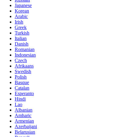
Japanese
Korean
Arabic
Irish
Greek
Turkish
Italian
Danish
Romanian
Indonesian
Czech
Afrikaans
Swedish
Polish
Basque
Catalan
Esperanto
Hindi
Lao
Albanian
Amharic
Armenian
Azerbaijani
Belarusian